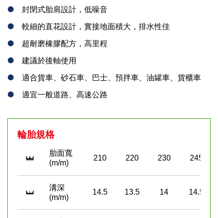
封閉式胎肩設計，低噪音
較細的直花設計，實接地面積大，排水性佳
超耐磨橡膠配方，高里程
建議於後軸使用
適合貨車、砂石車、巴士、預拌車、油罐車、貨櫃車
適宜一般道路、高速公路
輪胎規格
胎面寬
210
220
230
245
(m/m)
溝深
14.5
13.5
14
14.5
(m/m)