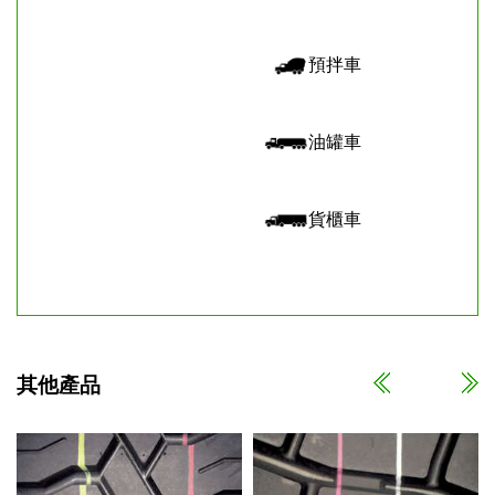
預拌車
油罐車
貨櫃車
其他產品