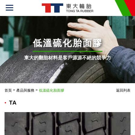
T
o
g
g
l
e
n
a
v
低溫硫化胎面膠
i
g
a
t
東大的翻胎材料是客戶源源不絕的競爭力
i
o
n
>
>
首頁
產品與服務
低溫硫化胎面膠
返回列表
TA