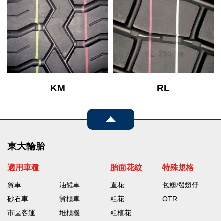
KM
RL
查看產品
查看產品
速度
速度
抓地力
抓地力
東大輪胎
適用車種
胎面花紋
特殊規格
貨車
油罐車
直花
包翅/發翅仔
砂石車
貨櫃車
粗花
OTR
市區客運
堆櫃機
粗植花